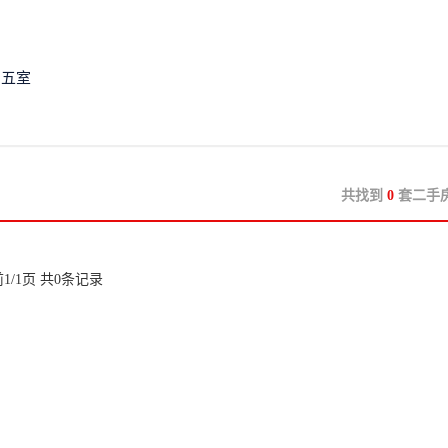
五室
共找到
0
套二手
1/1页 共0条记录